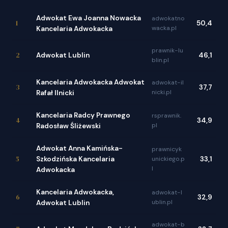
Adwokat Ewa Joanna Nowacka
adwokatno
1
50,4
wacka.pl
Kancelaria Adwokacka
prawnik-lu
2
Adwokat Lublin
46,1
blin.pl
Kancelaria Adwokacka Adwokat
adwokat-il
3
37,7
nicki.pl
Rafał Ilnicki
Kancelaria Radcy Prawnego
rsprawnik.
4
34,9
pl
Radosław Śliżewski
Adwokat Anna Kamińska-
prawnicyk
5
Szkodzińska Kancelaria
unickiego.p
33,1
l
Adwokacka
Kancelaria Adwokacka,
adwokat-l
6
32,9
ublin.pl
Adwokat Lublin
adwokat-b