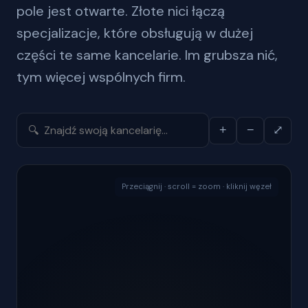
pole jest otwarte. Złote nici łączą
specjalizacje, które obsługują w dużej
części te same kancelarie. Im grubsza nić,
tym więcej wspólnych firm.
+
−
⤢
Przeciągnij · scroll = zoom · kliknij węzeł