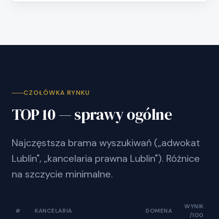
CZOŁÓWKA RYNKU
TOP 10 — sprawy ogólne
Najczęstsza brama wyszukiwań („adwokat
Lublin", „kancelaria prawna Lublin"). Różnice
na szczycie minimalne.
WYNIK
#
KANCELARIA
DOMENA
/100