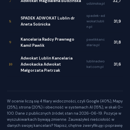
7
Adwokat Magdalena Budzińska
32,7
udzinska.pl
spadek-ad
SPADEK ADWOKAT Lublin dr
8
wokat.lubli
31,9
Aneta Sośnicka
n.pl
Kancelaria Radcy Prawnego
pawlikkanc
9
31,8
elaria.pl
Kamil Pawlik
Adwokat Lublin Kancelaria
lublinadwo
10
Adwokacka Adwokat
31,6
kat.com.pl
Małgorzata Pietrzak
W ocenie liczą się 4 filary widoczności, czyli Google (40%), Mapy
(25%), strona (20%) i obecność w systemach AI (15%), w skali 0–
100. Dane z publicznych źródeł, stan na 2026-06-19. Pozycje w
wyszukiwarkach bywają zmienne. Zauważyłeś nieścisłość w
danych swojej kancelarii? Napisz, chętnie zweryfikuję i poprawię