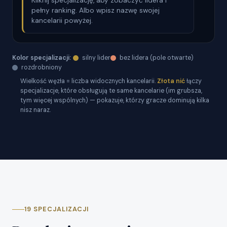
Kliknij specjalizację, aby zobaczyć lidera i
pełny ranking. Albo wpisz nazwę swojej
kancelarii powyżej.
Kolor specjalizacji:
silny lider
bez lidera (pole otwarte)
rozdrobniony
Wielkość węzła = liczba widocznych kancelarii.
Złota nić
łączy
specjalizacje, które obsługują te same kancelarie (im grubsza,
tym więcej wspólnych) — pokazuje, którzy gracze dominują kilka
nisz naraz.
19 SPECJALIZACJI