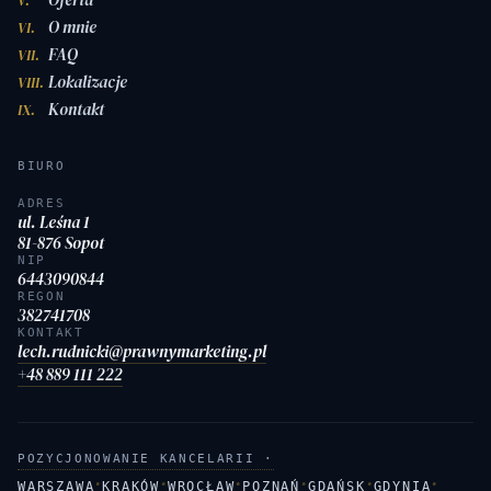
V.
O mnie
VI.
FAQ
VII.
Lokalizacje
VIII.
Kontakt
IX.
BIURO
ADRES
ul. Leśna 1
81-876 Sopot
NIP
6443090844
REGON
382741708
KONTAKT
lech.rudnicki@prawnymarketing.pl
+48 889 111 222
POZYCJONOWANIE KANCELARII ·
·
·
·
·
·
·
WARSZAWA
KRAKÓW
WROCŁAW
POZNAŃ
GDAŃSK
GDYNIA