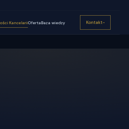
))}
Kontakt
ści Kancelarii
Oferta
Baza wiedzy
→