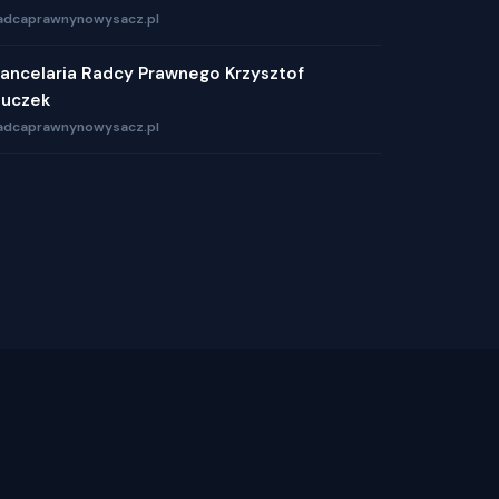
adcaprawnynowysacz.pl
ancelaria Radcy Prawnego Krzysztof
uczek
adcaprawnynowysacz.pl