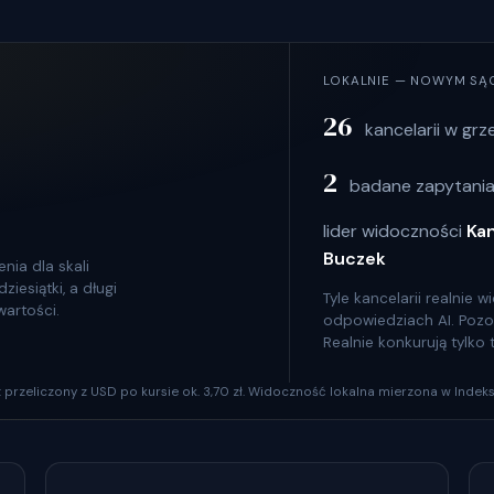
LOKALNIE — NOWYM SĄ
26
kancelarii w grz
2
badane zapytania
lider widoczności
Ka
Buczek
nia dla skali
iesiątki, a długi
Tyle kancelarii realnie
wartości.
odpowiedziach AI. Pozosta
Realnie konkurują tylko
szt przeliczony z USD po kursie ok. 3,70 zł. Widoczność lokalna mierzona w Indeks