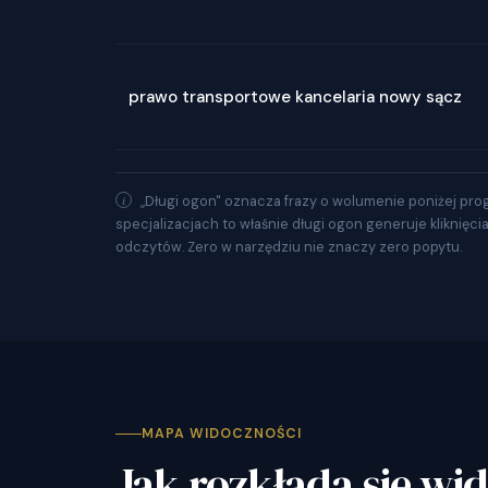
prawo transportowe kancelaria nowy sącz
„Długi ogon" oznacza frazy o wolumenie poniżej pro
specjalizacjach to właśnie długi ogon generuje kliknięci
odczytów. Zero w narzędziu nie znaczy zero popytu.
MAPA WIDOCZNOŚCI
Jak rozkłada się wi