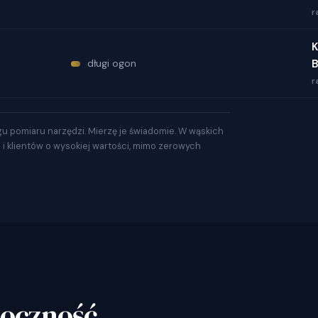
r
K
długi ogon
B
r
gu pomiaru narzędzi. Mierzę je świadomie. W wąskich
a i klientów o wysokiej wartości, mimo zerowych
doczność