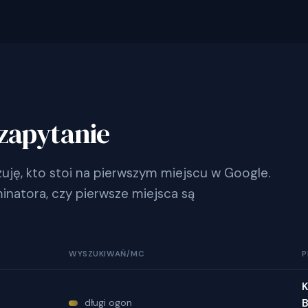
zapytanie
ję, kto stoi na pierwszym miejscu w Google.
inatora, czy pierwsze miejsca są
WYSZUKIWAŃ/MC
P
K
długi ogon
B