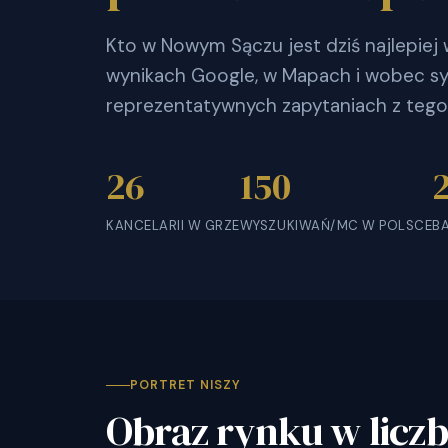
Kto w Nowym Sączu jest dziś najlepie
wynikach Google, w Mapach i wobec sy
reprezentatywnych zapytaniach z tego
26
150
KANCELARII W GRZE
WYSZUKIWAŃ/MC W POLSCE
B
PORTRET NISZY
Obraz rynku w licz