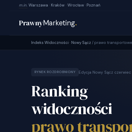
m.in.
Warszawa · Kraków · Wrocław · Poznań
Prawny
Marketing
.
Indeks Widoczności · Nowy Sącz
/ prawo transportow
Edycja Nowy Sącz czerwie
RYNEK ROZDROBNIONY
Ranking
widoczności
prawo transpo