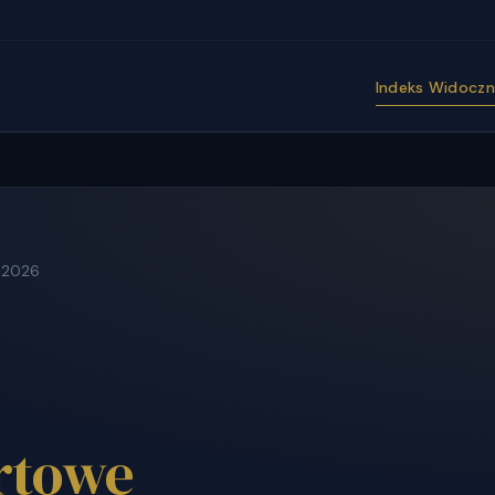
Indeks Widoczno
e
c 2026
rtowe