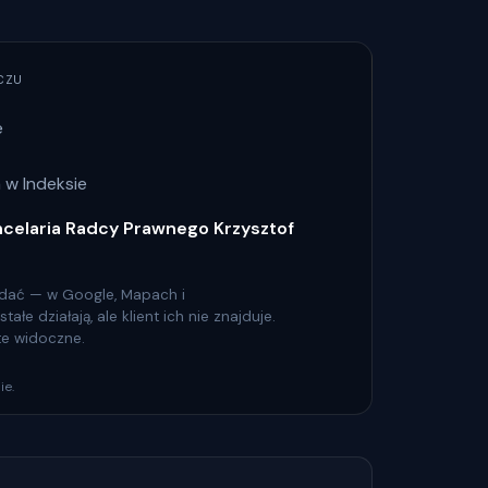
CZU
e
 w Indeksie
ncelaria Radcy Prawnego Krzysztof
 widać — w Google, Mapach i
łe działają, ale klient ich nie znajduje.
 te widoczne.
ie.