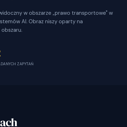
j widoczny w obszarze „prawo transportowe" w
stemów AI. Obraz niszy oparty na
 obszaru.
2
ADANYCH ZAPYTAŃ
bach