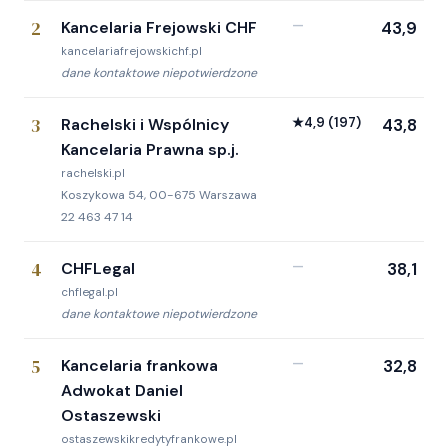
2
Kancelaria Frejowski CHF
—
43,9
kancelariafrejowskichf.pl
dane kontaktowe niepotwierdzone
3
Rachelski i Wspólnicy
★
4,9
(197)
43,8
Kancelaria Prawna sp.j.
rachelski.pl
Koszykowa 54, 00-675 Warszawa
22 463 47 14
4
CHFLegal
—
38,1
chflegal.pl
dane kontaktowe niepotwierdzone
5
Kancelaria frankowa
—
32,8
Adwokat Daniel
Ostaszewski
ostaszewskikredytyfrankowe.pl