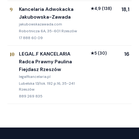
9
Kancelaria Adwokacka
★
4,9
(138)
18,1
Jakubowska-Zawada
jakubowskazawada.com
Robotnicza 6A, 35-601 Rzeszów
17 888 60 09
10
LEGAL.F KANCELARIA
★
5
(30)
16
Radca Prawny Paulina
Fiejdasz Rzeszów
legalfkancelaria.pl
Lubelska 13/lok. 192 p.16, 35-241
Rzeszów
889 269 835