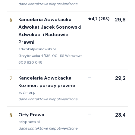
dane kontaktowe niepotwierdzone
6
Kancelaria Adwokacka
★
4,7
(293)
29,6
Adwokat Jacek Sosnowski
Adwokaci i Radcowie
Prawni
adwokatjsosnowski.pl
Grzybowska 4/135, 00-131 Warszawa
608 820 048
7
Kancelaria Adwokacka
—
29,2
Kozimor: porady prawne
kozimor.pl
dane kontaktowe niepotwierdzone
8
Orły Prawa
—
23,4
orlyprawa.pl
dane kontaktowe niepotwierdzone