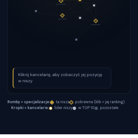
Kliknij kancelarię, aby zobaczyć jej pozycję
w niszy.
Romby = specjalizacje:
ta nisza
pokrewna (klik = jej ranking)
Kropki = kancelarie:
lider niszy
w TOP 10
pozostałe