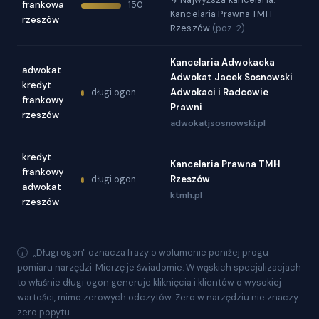
frankowa
150
Kancelaria Prawna TMH
rzeszów
Rzeszów
(poz. 2)
Kancelaria Adwokacka
adwokat
Adwokat Jacek Sosnowski
kredyt
Adwokaci i Radcowie
długi ogon
frankowy
Prawni
rzeszów
adwokatjsosnowski.pl
kredyt
Kancelaria Prawna TMH
frankowy
Rzeszów
długi ogon
adwokat
ktmh.pl
rzeszów
„Długi ogon" oznacza frazy o wolumenie poniżej progu
pomiaru narzędzi. Mierzę je świadomie. W wąskich specjalizacjach
to właśnie długi ogon generuje kliknięcia i klientów o wysokiej
wartości, mimo zerowych odczytów. Zero w narzędziu nie znaczy
zero popytu.