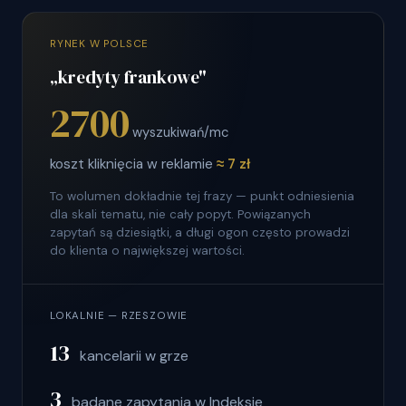
RYNEK W POLSCE
„kredyty frankowe"
2700
wyszukiwań/mc
koszt kliknięcia w reklamie
≈ 7 zł
To wolumen dokładnie tej frazy — punkt odniesienia
dla skali tematu, nie cały popyt. Powiązanych
zapytań są dziesiątki, a długi ogon często prowadzi
do klienta o największej wartości.
LOKALNIE — RZESZOWIE
13
kancelarii w grze
3
badane zapytania w Indeksie