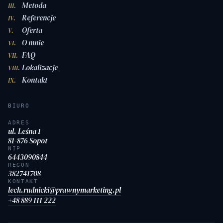
Metoda
III.
Referencje
IV.
Oferta
V.
O mnie
VI.
FAQ
VII.
Lokalizacje
VIII.
Kontakt
IX.
BIURO
ADRES
ul. Leśna 1
81-876 Sopot
NIP
6443090844
REGON
382741708
KONTAKT
lech.rudnicki@prawnymarketing.pl
+48 889 111 222