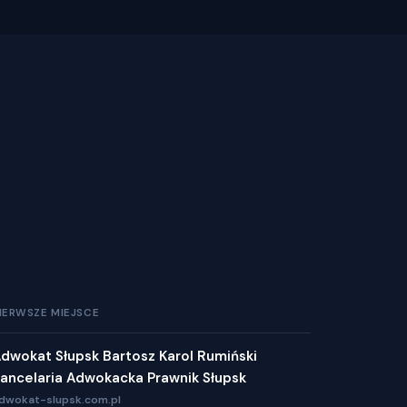
IERWSZE MIEJSCE
dwokat Słupsk Bartosz Karol Rumiński
ancelaria Adwokacka Prawnik Słupsk
dwokat-slupsk.com.pl