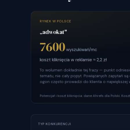
RYNEK W POLSCE
„adwokat"
7600
wyszukiwań/mc
koszt kliknięcia w reklamie ≈ 2,2 zł
To wolumen dokładnie tej frazy — punkt odniesie
tematu, nie cały popyt. Powiązanych zapytań są dz
ogon często prowadzi do klienta o największej 
Potencjał i koszt kliknięcia: dane Ahrefs dla Polski. Ko
TYP KONKURENCJI