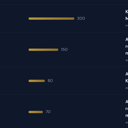
K
300
M
m
A
r
150
m
a
A
80
K
a
A
r
70
m
a