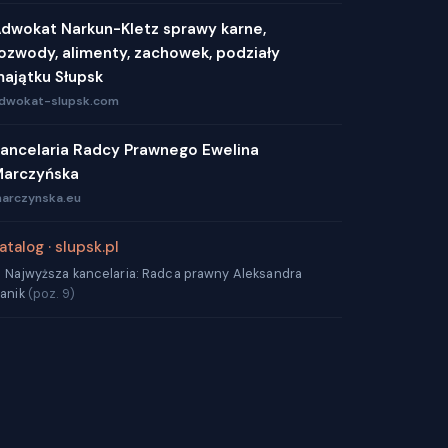
dwokat Narkun-Kletz sprawy karne,
ozwody, alimenty, zachowek, podziały
ajątku Słupsk
dwokat-slupsk.com
ancelaria Radcy Prawnego Ewelina
arczyńska
arczynska.eu
atalog · slupsk.pl
 Najwyższa kancelaria: Radca prawny Aleksandra
anik
(poz. 9)