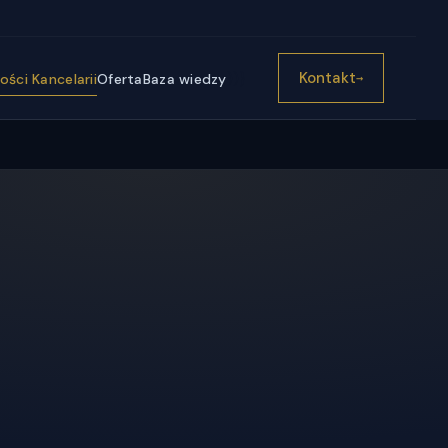
))}
Kontakt
ści Kancelarii
Oferta
Baza wiedzy
→