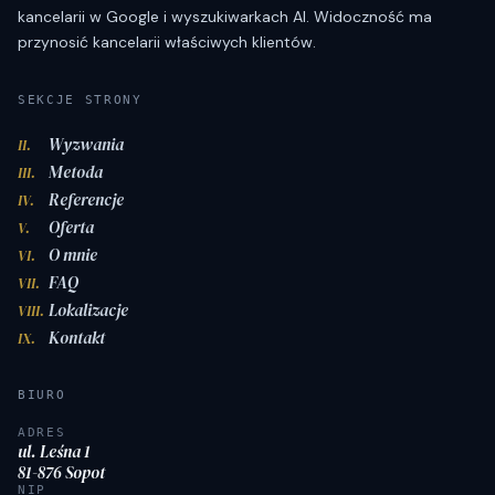
kancelarii w Google i wyszukiwarkach AI. Widoczność ma
przynosić kancelarii właściwych klientów.
SEKCJE STRONY
Wyzwania
II.
Metoda
III.
Referencje
IV.
Oferta
V.
O mnie
VI.
FAQ
VII.
Lokalizacje
VIII.
Kontakt
IX.
BIURO
ADRES
ul. Leśna 1
81-876 Sopot
NIP