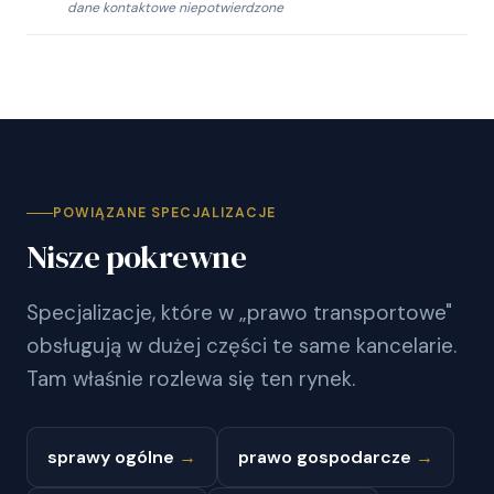
dane kontaktowe niepotwierdzone
POWIĄZANE SPECJALIZACJE
Nisze pokrewne
Specjalizacje, które w „prawo transportowe"
obsługują w dużej części te same kancelarie.
Tam właśnie rozlewa się ten rynek.
sprawy ogólne
→
prawo gospodarcze
→