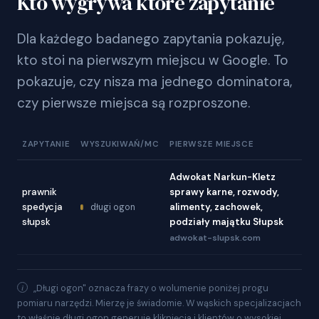
Kto wygrywa które zapytanie
Dla każdego badanego zapytania pokazuję,
kto stoi na pierwszym miejscu w Google. To
pokazuje, czy nisza ma jednego dominatora,
czy pierwsze miejsca są rozproszone.
ZAPYTANIE
WYSZUKIWAŃ/MC
PIERWSZE MIEJSCE
Adwokat Narkun-Kletz
prawnik
sprawy karne, rozwody,
spedycja
alimenty, zachowek,
długi ogon
słupsk
podziały majątku Słupsk
adwokat-slupsk.com
„Długi ogon" oznacza frazy o wolumenie poniżej progu
pomiaru narzędzi. Mierzę je świadomie. W wąskich specjalizacjach
to właśnie długi ogon generuje kliknięcia i klientów o wysokiej