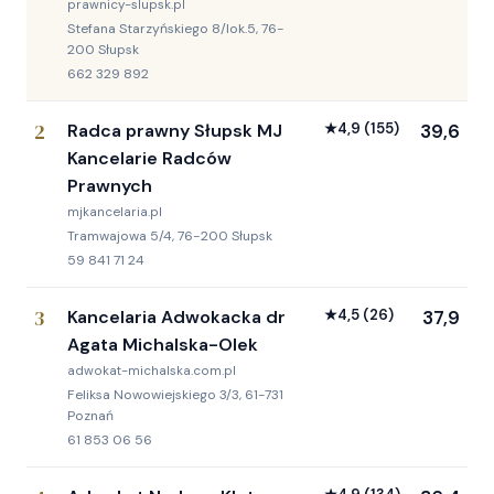
prawnicy-slupsk.pl
Stefana Starzyńskiego 8/lok.5, 76-
200 Słupsk
662 329 892
2
Radca prawny Słupsk MJ
★
4,9
(155)
39,6
Kancelarie Radców
Prawnych
mjkancelaria.pl
Tramwajowa 5/4, 76-200 Słupsk
59 841 71 24
3
Kancelaria Adwokacka dr
★
4,5
(26)
37,9
Agata Michalska-Olek
adwokat-michalska.com.pl
Feliksa Nowowiejskiego 3/3, 61-731
Poznań
61 853 06 56