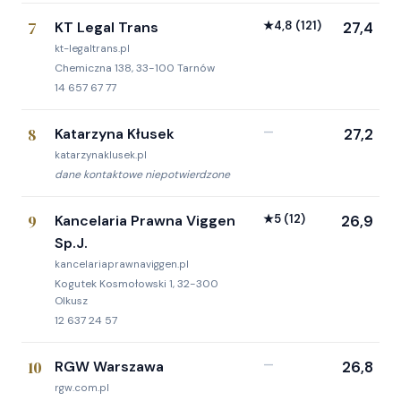
7
KT Legal Trans
★
4,8
(121)
27,4
kt-legaltrans.pl
Chemiczna 138, 33-100 Tarnów
14 657 67 77
8
Katarzyna Kłusek
—
27,2
katarzynaklusek.pl
dane kontaktowe niepotwierdzone
9
Kancelaria Prawna Viggen
★
5
(12)
26,9
Sp.J.
kancelariaprawnaviggen.pl
Kogutek Kosmołowski 1, 32-300
Olkusz
12 637 24 57
10
RGW Warszawa
—
26,8
rgw.com.pl