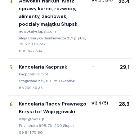
4
Adwokat Narkun-Kletz
★
4,9
(134)
36,4
sprawy karne, rozwody,
alimenty, zachowek,
podziały majątku Słupsk
adwokat-slupsk.com
aleja Henryka Sienkiewicza 21/I piętro,
76-200 Słupsk
606 547 634
5
Kancelaria Kacprzak
—
29,1
kacprzak.com.pl
Stągiewna 5/2, 80-750 Gdańsk
58 769 36 36
6
Kancelaria Radcy Prawnego
★
3,4
(5)
28,3
Krzysztof Wojdygowski
wojdygowski.pl
Poznańska 99B, 76-200 Słupsk
59 841 70 80