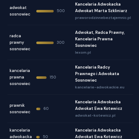
Kancelaria Adwokacka
adwokat
Adwokat Marta Szkliniarz
500
sosnowiec
praworodzinnebeztajemnic.pl
Adwokat, Radca Prawny,
radca
Kancelaria Prawna
prawny
300
Sosnowiec
sosnowiec
lexom.pl
Kancelaria Radcy
kancelaria
Prawnego i Adwokata
prawna
150
Sosnowiec
sosnowiec
kancelarie-adwokackie.eu
Kancelaria Adwokacka
prawnik
Adwokat Ewa Kotewicz
60
sosnowiec
adwokat-kotewicz.pl
kancelaria
Kancelaria Adwokacka
adwokacka
Adwokat Ewa Kotewicz
50