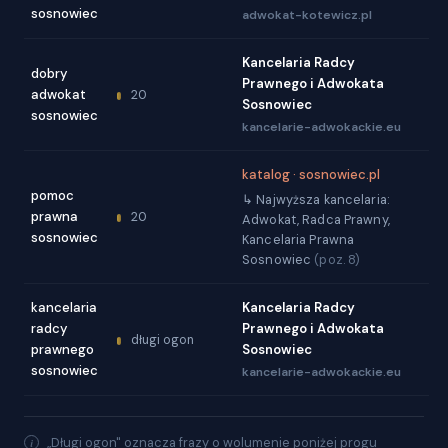
sosnowiec
adwokat-kotewicz.pl
Kancelaria Radcy
dobry
Prawnego i Adwokata
adwokat
20
Sosnowiec
sosnowiec
kancelarie-adwokackie.eu
katalog · sosnowiec.pl
pomoc
↳ Najwyższa kancelaria:
prawna
20
Adwokat, Radca Prawny,
sosnowiec
Kancelaria Prawna
Sosnowiec
(poz. 8)
kancelaria
Kancelaria Radcy
radcy
Prawnego i Adwokata
długi ogon
prawnego
Sosnowiec
sosnowiec
kancelarie-adwokackie.eu
„Długi ogon" oznacza frazy o wolumenie poniżej progu