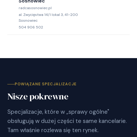
Sosnowiec
radcasosnowiec.pl
al. Zwycięstwa 14/I lokal 3, 41-200
Sosnowiec
504 906 502
POWIĄZANE SPECJALIZACJE
Nisze pokrewne
Specjalizacje, które w „sprawy ogólne"
obsługują w dużej części te same kancelarie.
Tam właśnie rozlewa się ten rynek.