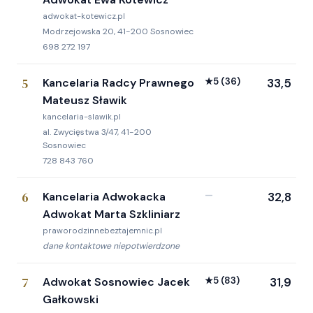
adwokat-kotewicz.pl
Modrzejowska 20, 41-200 Sosnowiec
698 272 197
5
Kancelaria Radcy Prawnego
★
5
(36)
33,5
Mateusz Sławik
kancelaria-slawik.pl
al. Zwycięstwa 3/47, 41-200
Sosnowiec
728 843 760
6
Kancelaria Adwokacka
—
32,8
Adwokat Marta Szkliniarz
praworodzinnebeztajemnic.pl
dane kontaktowe niepotwierdzone
7
Adwokat Sosnowiec Jacek
★
5
(83)
31,9
Gałkowski