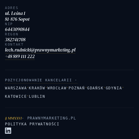
ADRES
ul. Leśna 1
81-876 Sopot
NIP
6443090844
REGON
382741708
KONTAKT
lech.rudnicki@prawnymarketing.pl
+48 889 111 222
POZYCJONOWANIE KANCELARII ·
·
·
·
·
·
·
WARSZAWA
KRAKÓW
WROCŁAW
POZNAŃ
GDAŃSK
GDYNIA
·
KATOWICE
LUBLIN
§ MMXXVI
· PRAWNYMARKETING.PL
POLITYKA PRYWATNOŚCI