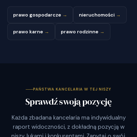
prawo gospodarcze
→
nieruchomości
→
prawo karne
→
prawo rodzinne
→
PAŃSTWA KANCELARIA W TEJ NISZY
Sprawdź swoją pozycję
Każda zbadana kancelaria ma indywidualny
raport widoczności, z dokładną pozycją w
niszy, lukami i konkurentami. Zapytaj o swój.