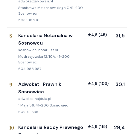
adwokatgalkowski.pl
Stanisława Małachowskiego 7, 41-200
Sosnowiec
503 188 276
8
Kancelaria Notarialna w
★
4,6
(45)
31,5
Sosnowcu
sosnowiec-notariusz.pl
Modrzejowska 12/10A, 41-200
Sosnowiec
604 985 987
9
Adwokat i Prawnik
★
4,9
(103)
30,1
Sosnowiec
adwokat-hajdula.pl
1 Maja 56, 41-200 Sosnowiec
602 711 638
10
Kancelaria Radcy Prawnego
★
4,9
(115)
29,4