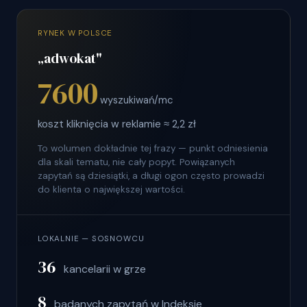
RYNEK W POLSCE
„adwokat"
7600
wyszukiwań/mc
koszt kliknięcia w reklamie ≈ 2,2 zł
To wolumen dokładnie tej frazy — punkt odniesienia
dla skali tematu, nie cały popyt. Powiązanych
zapytań są dziesiątki, a długi ogon często prowadzi
do klienta o największej wartości.
LOKALNIE — SOSNOWCU
36
kancelarii w grze
8
badanych zapytań w Indeksie