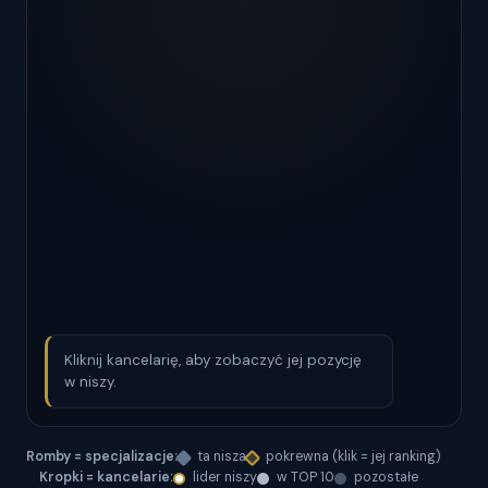
Kliknij kancelarię, aby zobaczyć jej pozycję
w niszy.
Romby = specjalizacje:
ta nisza
pokrewna (klik = jej ranking)
Kropki = kancelarie:
lider niszy
w TOP 10
pozostałe