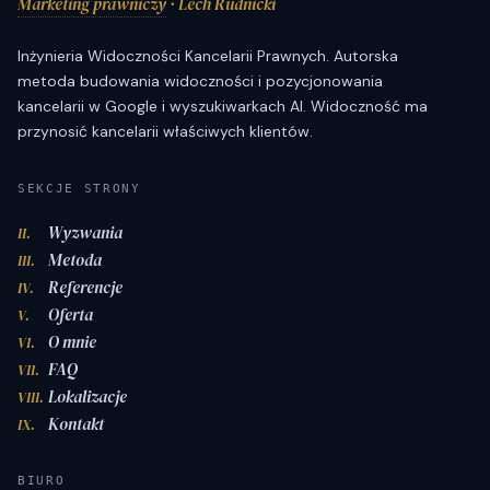
Marketing prawniczy
· Lech Rudnicki
Inżynieria Widoczności Kancelarii Prawnych. Autorska
metoda budowania widoczności i pozycjonowania
kancelarii w Google i wyszukiwarkach AI. Widoczność ma
przynosić kancelarii właściwych klientów.
SEKCJE STRONY
Wyzwania
II.
Metoda
III.
Referencje
IV.
Oferta
V.
O mnie
VI.
FAQ
VII.
Lokalizacje
VIII.
Kontakt
IX.
BIURO