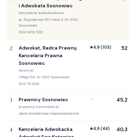
i Adwokata Sosnowiec
kancelarie-adwokackie.eu
al. Zwycięstwa 14/I lokal 3, 41-200
Sosnowiec
504 906 502
2
Adwokat, Radca Prawny,
★
4,9
(103)
52
Kancelaria Prawna
Sosnowiec
lexom.pl
1 Maja 56, 41-200 Sosnowiec
602 711 638
3
Prawnicy Sosnowiec
—
45,2
prawnicy-sosnowiec.pl
dane kontaktowe niepotwierdzone
4
Kancelaria Adwokacka
★
4,9
(44)
40,3
Adwokat Ewa Kotewicz