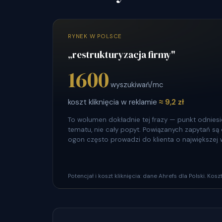
RYNEK W POLSCE
„restrukturyzacja firmy"
1600
wyszukiwań/mc
koszt kliknięcia w reklamie
≈ 9,2 zł
To wolumen dokładnie tej frazy — punkt odniesie
tematu, nie cały popyt. Powiązanych zapytań są dz
ogon często prowadzi do klienta o największej 
Potencjał i koszt kliknięcia: dane Ahrefs dla Polski. Ko