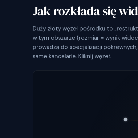
Jak rozkłada się wi
Duży złoty węzeł pośrodku to „restruk
w tym obszarze (rozmiar = wynik widoczn
prowadzą do specjalizacji pokrewnych, 
same kancelarie. Kliknij węzeł.