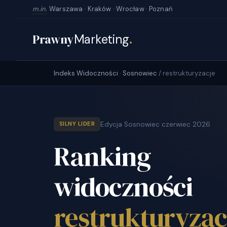
m.in.
Warszawa · Kraków · Wrocław · Poznań
Prawny
Marketing
.
Indeks Widoczności · Sosnowiec
/ restrukturyzacje
Edycja Sosnowiec czerwiec 2026
SILNY LIDER
Ranking
widoczności
restrukturyzac