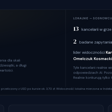
LOKALNIE — SOSNOWC
13
kancelarii w grze
2
badane zapytania
lider widoczności
Ka
Omelczuk Kosmack
nia dla skali
iesiątki, a długi
Tyle kancelarii realnie
wartości.
odpowiedziach AI. Pozosta
Realnie konkurują tylko
szt przeliczony z USD po kursie ok. 3,70 zł. Widoczność lokalna mierzona w Indeks