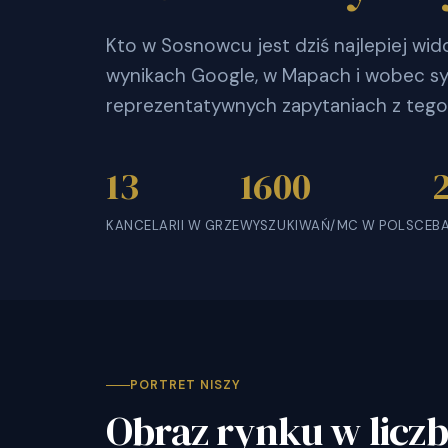
Kto w Sosnowcu jest dziś najlepiej wid
wynikach Google, w Mapach i wobec sy
reprezentatywnych zapytaniach z tego
13
1600
KANCELARII W GRZE
WYSZUKIWAŃ/MC W POLSCE
B
PORTRET NISZY
Obraz rynku w licz