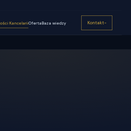
))}
Kontakt
ści Kancelarii
Oferta
Baza wiedzy
→