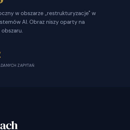
oczny w obszarze „restrukturyzacje" w
stemów AI. Obraz niszy oparty na
 obszaru.
2
ADANYCH ZAPYTAŃ
bach