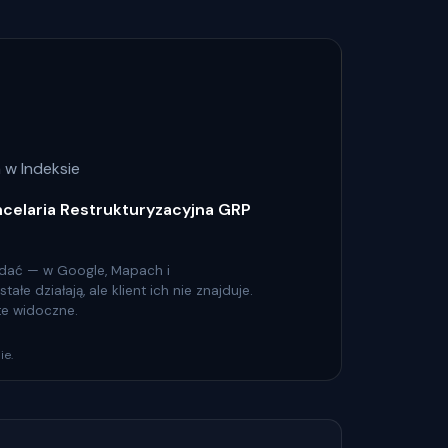
U
 w Indeksie
ncelaria Restrukturyzacyjna GRP
i
 widać — w Google, Mapach i
łe działają, ale klient ich nie znajduje.
 te widoczne.
ie.