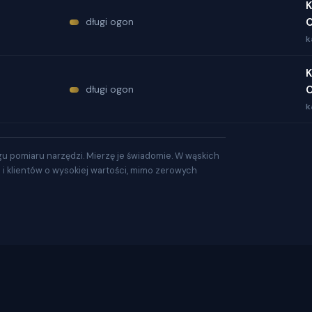
K
długi ogon
O
k
K
długi ogon
O
k
gu pomiaru narzędzi. Mierzę je świadomie. W wąskich
a i klientów o wysokiej wartości, mimo zerowych