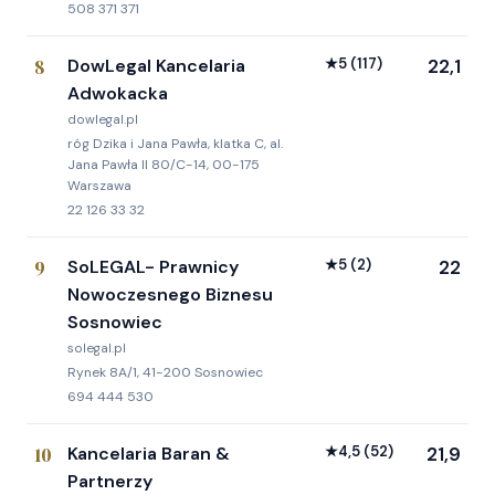
508 371 371
8
DowLegal Kancelaria
★
5
(117)
22,1
Adwokacka
dowlegal.pl
róg Dzika i Jana Pawła, klatka C, al.
Jana Pawła II 80/C-14, 00-175
Warszawa
22 126 33 32
9
SoLEGAL- Prawnicy
★
5
(2)
22
Nowoczesnego Biznesu
Sosnowiec
solegal.pl
Rynek 8A/1, 41-200 Sosnowiec
694 444 530
10
Kancelaria Baran &
★
4,5
(52)
21,9
Partnerzy