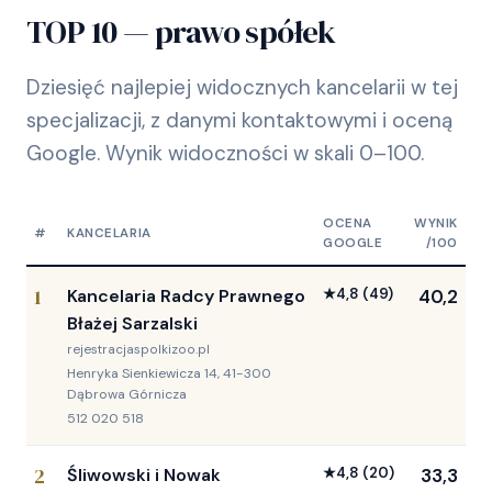
TOP 10 — prawo spółek
Dziesięć najlepiej widocznych kancelarii w tej
specjalizacji, z danymi kontaktowymi i oceną
Google. Wynik widoczności w skali 0–100.
OCENA
WYNIK
#
KANCELARIA
GOOGLE
/100
1
Kancelaria Radcy Prawnego
★
4,8
(49)
40,2
Błażej Sarzalski
rejestracjaspolkizoo.pl
Henryka Sienkiewicza 14, 41-300
Dąbrowa Górnicza
512 020 518
2
Śliwowski i Nowak
★
4,8
(20)
33,3