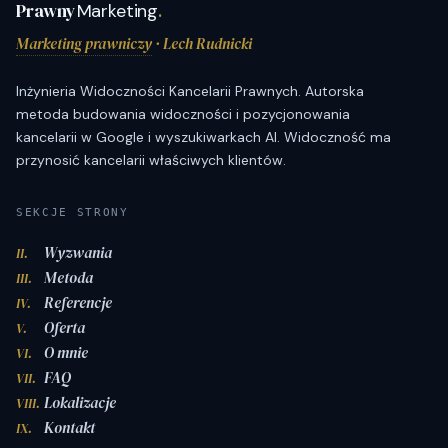
Prawny
Marketing
.
Marketing prawniczy
· Lech Rudnicki
Inżynieria Widoczności Kancelarii Prawnych. Autorska
metoda budowania widoczności i pozycjonowania
kancelarii w Google i wyszukiwarkach AI. Widoczność ma
przynosić kancelarii właściwych klientów.
SEKCJE STRONY
Wyzwania
II.
Metoda
III.
Referencje
IV.
Oferta
V.
O mnie
VI.
FAQ
VII.
Lokalizacje
VIII.
Kontakt
IX.