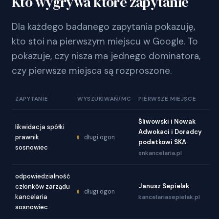
Kto wygrywa które zapytanie
Dla każdego badanego zapytania pokazuję,
kto stoi na pierwszym miejscu w Google. To
pokazuje, czy nisza ma jednego dominatora,
czy pierwsze miejsca są rozproszone.
ZAPYTANIE
WYSZUKIWAŃ/MC
PIERWSZE MIEJSCE
Śliwowski i Nowak
likwidacja spółki
Adwokaci i Doradcy
prawnik
długi ogon
podatkowi SKA
sosnowiec
snkancelaria.pl
odpowiedzialność
Janusz Sepielak
członków zarządu
długi ogon
kancelaria
kancelariasepielak.pl
sosnowiec