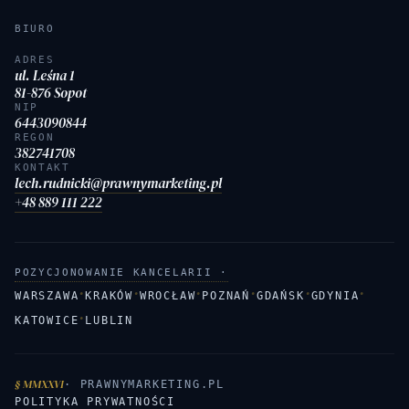
BIURO
ADRES
ul. Leśna 1
81-876 Sopot
NIP
6443090844
REGON
382741708
KONTAKT
lech.rudnicki@prawnymarketing.pl
+48 889 111 222
POZYCJONOWANIE KANCELARII ·
·
·
·
·
·
·
WARSZAWA
KRAKÓW
WROCŁAW
POZNAŃ
GDAŃSK
GDYNIA
·
KATOWICE
LUBLIN
§ MMXXVI
· PRAWNYMARKETING.PL
POLITYKA PRYWATNOŚCI