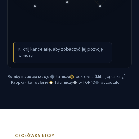
Kliknij kancelarię, aby zobaczyć jej pozycję
w niszy.
Romby = specjalizacje:
ta nisza
pokrewna (klik = jej ranking)
Kropki = kancelarie:
lider niszy
w TOP 10
pozostałe
CZOŁÓWKA NISZY