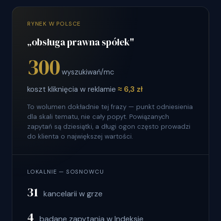
RYNEK W POLSCE
„obsługa prawna spółek"
300
wyszukiwań/mc
koszt kliknięcia w reklamie
≈ 6,3 zł
To wolumen dokładnie tej frazy — punkt odniesienia
dla skali tematu, nie cały popyt. Powiązanych
zapytań są dziesiątki, a długi ogon często prowadzi
do klienta o największej wartości.
LOKALNIE — SOSNOWCU
31
kancelarii w grze
4
badane zapytania w Indeksie