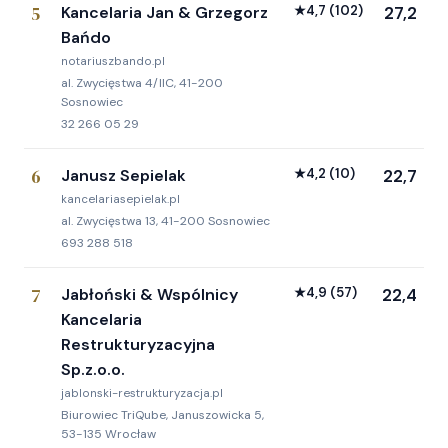
5
Kancelaria Jan & Grzegorz
★
4,7
(102)
27,2
Bańdo
notariuszbando.pl
al. Zwycięstwa 4/IIC, 41-200
Sosnowiec
32 266 05 29
6
Janusz Sepielak
★
4,2
(10)
22,7
kancelariasepielak.pl
al. Zwycięstwa 13, 41-200 Sosnowiec
693 288 518
7
Jabłoński & Wspólnicy
★
4,9
(57)
22,4
Kancelaria
Restrukturyzacyjna
Sp.z.o.o.
jablonski-restrukturyzacja.pl
Biurowiec TriQube, Januszowicka 5,
53-135 Wrocław