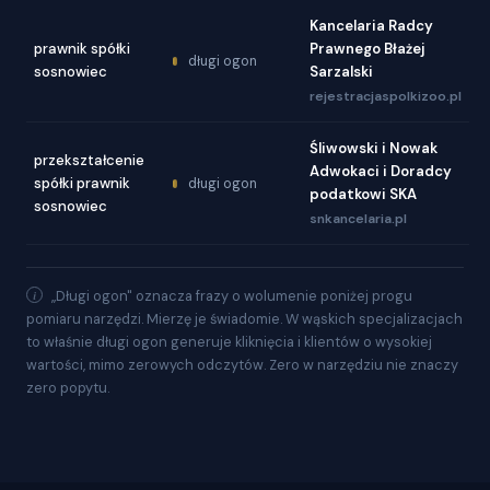
Kancelaria Radcy
prawnik spółki
Prawnego Błażej
długi ogon
sosnowiec
Sarzalski
rejestracjaspolkizoo.pl
Śliwowski i Nowak
przekształcenie
Adwokaci i Doradcy
spółki prawnik
długi ogon
podatkowi SKA
sosnowiec
snkancelaria.pl
„Długi ogon" oznacza frazy o wolumenie poniżej progu
pomiaru narzędzi. Mierzę je świadomie. W wąskich specjalizacjach
to właśnie długi ogon generuje kliknięcia i klientów o wysokiej
wartości, mimo zerowych odczytów. Zero w narzędziu nie znaczy
zero popytu.