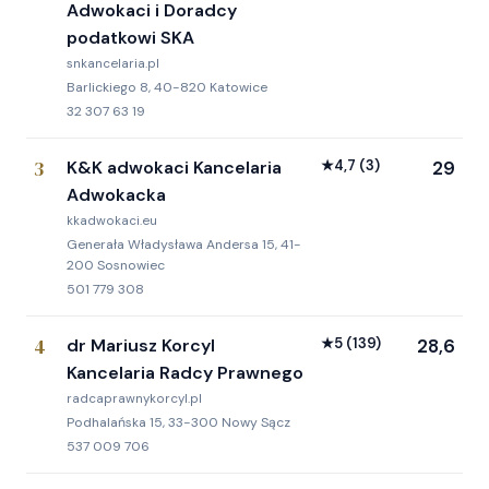
Adwokaci i Doradcy
podatkowi SKA
snkancelaria.pl
Barlickiego 8, 40-820 Katowice
32 307 63 19
3
K&K adwokaci Kancelaria
★
4,7
(3)
29
Adwokacka
kkadwokaci.eu
Generała Władysława Andersa 15, 41-
200 Sosnowiec
501 779 308
4
dr Mariusz Korcyl
★
5
(139)
28,6
Kancelaria Radcy Prawnego
radcaprawnykorcyl.pl
Podhalańska 15, 33-300 Nowy Sącz
537 009 706