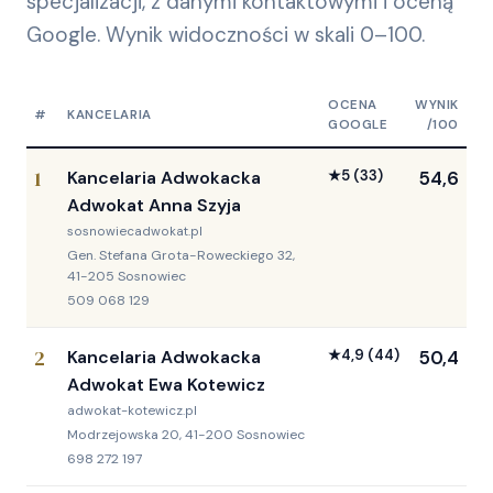
specjalizacji, z danymi kontaktowymi i oceną
Google. Wynik widoczności w skali 0–100.
OCENA
WYNIK
#
KANCELARIA
GOOGLE
/100
1
Kancelaria Adwokacka
★
5
(33)
54,6
Adwokat Anna Szyja
sosnowiecadwokat.pl
Gen. Stefana Grota-Roweckiego 32,
41-205 Sosnowiec
509 068 129
2
Kancelaria Adwokacka
★
4,9
(44)
50,4
Adwokat Ewa Kotewicz
adwokat-kotewicz.pl
Modrzejowska 20, 41-200 Sosnowiec
698 272 197