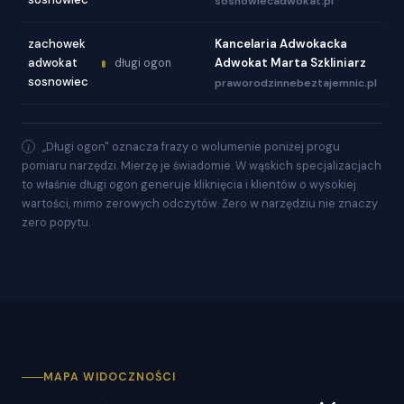
sosnowiecadwokat.pl
zachowek
Kancelaria Adwokacka
adwokat
Adwokat Marta Szkliniarz
długi ogon
sosnowiec
praworodzinnebeztajemnic.pl
„Długi ogon" oznacza frazy o wolumenie poniżej progu
pomiaru narzędzi. Mierzę je świadomie. W wąskich specjalizacjach
to właśnie długi ogon generuje kliknięcia i klientów o wysokiej
wartości, mimo zerowych odczytów. Zero w narzędziu nie znaczy
zero popytu.
MAPA WIDOCZNOŚCI