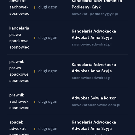
adwokat
Kancelaria Adw. Dominika
zachowek
Podleśny-Głyk
długi ogon
sosnowiec
adwokat-podlesnyglyk.pl
kancelaria
Kancelaria Adwokacka
prawo
Adwokat Anna Szyja
długi ogon
spadkowe
sosnowiecadwokat.pl
sosnowiec
prawnik
Kancelaria Adwokacka
prawo
Adwokat Anna Szyja
długi ogon
spadkowe
sosnowiecadwokat.pl
sosnowiec
prawnik
Adwokat Sylwia Kołton
zachowek
długi ogon
adwokatsosnowiec.com.pl
sosnowiec
spadek
Kancelaria Adwokacka
adwokat
Adwokat Anna Szyja
długi ogon
sosnowiec