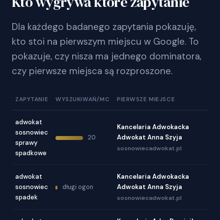
Kto wygrywa które zapytanie
Dla każdego badanego zapytania pokazuję,
kto stoi na pierwszym miejscu w Google. To
pokazuje, czy nisza ma jednego dominatora,
czy pierwsze miejsca są rozproszone.
ZAPYTANIE
WYSZUKIWAŃ/MC
PIERWSZE MIEJSCE
adwokat
Kancelaria Adwokacka
sosnowiec
Adwokat Anna Szyja
20
sprawy
sosnowiecadwokat.pl
spadkowe
adwokat
Kancelaria Adwokacka
sosnowiec
Adwokat Anna Szyja
długi ogon
spadek
sosnowiecadwokat.pl