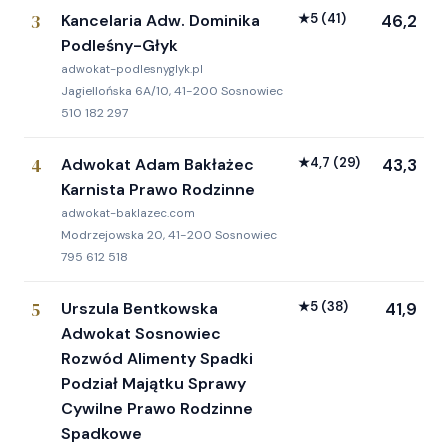
3
Kancelaria Adw. Dominika
★
5
(41)
46,2
Podleśny-Głyk
adwokat-podlesnyglyk.pl
Jagiellońska 6A/10, 41-200 Sosnowiec
510 182 297
4
Adwokat Adam Bakłażec
★
4,7
(29)
43,3
Karnista Prawo Rodzinne
adwokat-baklazec.com
Modrzejowska 20, 41-200 Sosnowiec
795 612 518
5
Urszula Bentkowska
★
5
(38)
41,9
Adwokat Sosnowiec
Rozwód Alimenty Spadki
Podział Majątku Sprawy
Cywilne Prawo Rodzinne
Spadkowe