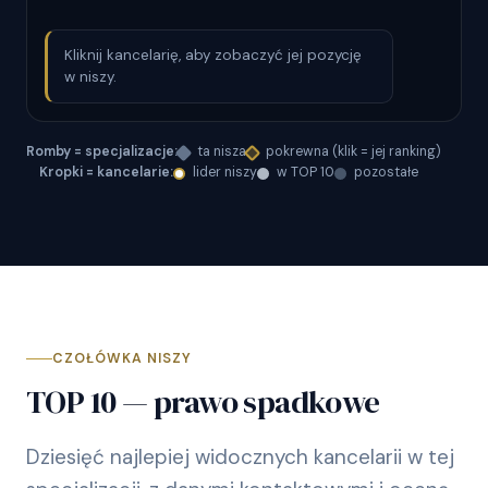
Kliknij kancelarię, aby zobaczyć jej pozycję
w niszy.
Romby = specjalizacje:
ta nisza
pokrewna (klik = jej ranking)
Kropki = kancelarie:
lider niszy
w TOP 10
pozostałe
CZOŁÓWKA NISZY
TOP 10 — prawo spadkowe
Dziesięć najlepiej widocznych kancelarii w tej