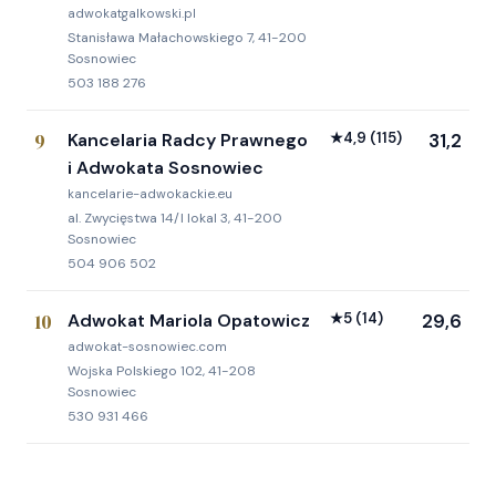
adwokatgalkowski.pl
Stanisława Małachowskiego 7, 41-200
Sosnowiec
503 188 276
9
Kancelaria Radcy Prawnego
★
4,9
(115)
31,2
i Adwokata Sosnowiec
kancelarie-adwokackie.eu
al. Zwycięstwa 14/I lokal 3, 41-200
Sosnowiec
504 906 502
10
Adwokat Mariola Opatowicz
★
5
(14)
29,6
adwokat-sosnowiec.com
Wojska Polskiego 102, 41-208
Sosnowiec
530 931 466