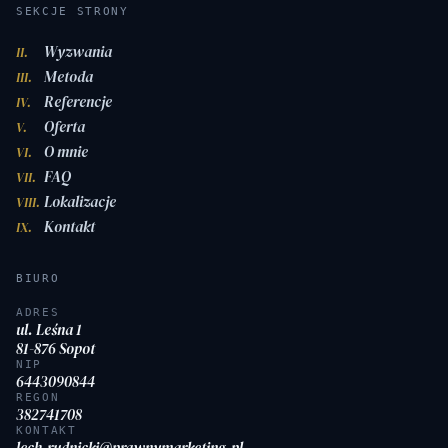
SEKCJE STRONY
Wyzwania
II.
Metoda
III.
Referencje
IV.
Oferta
V.
O mnie
VI.
FAQ
VII.
Lokalizacje
VIII.
Kontakt
IX.
BIURO
ADRES
ul. Leśna 1
81-876 Sopot
NIP
6443090844
REGON
382741708
KONTAKT
lech.rudnicki@prawnymarketing.pl