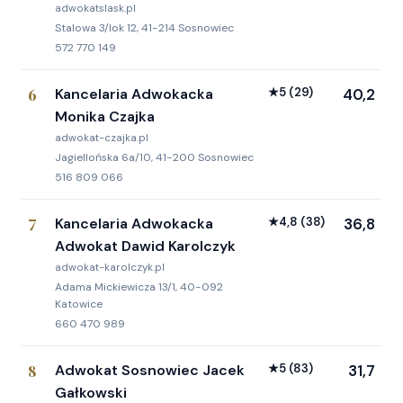
adwokatslask.pl
Stalowa 3/lok 12, 41-214 Sosnowiec
572 770 149
6
Kancelaria Adwokacka
★
5
(29)
40,2
Monika Czajka
adwokat-czajka.pl
Jagiellońska 6a/10, 41-200 Sosnowiec
516 809 066
7
Kancelaria Adwokacka
★
4,8
(38)
36,8
Adwokat Dawid Karolczyk
adwokat-karolczyk.pl
Adama Mickiewicza 13/1, 40-092
Katowice
660 470 989
8
Adwokat Sosnowiec Jacek
★
5
(83)
31,7
Gałkowski