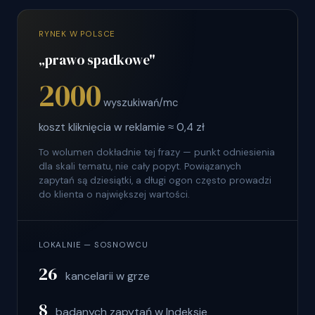
RYNEK W POLSCE
„prawo spadkowe"
2000
wyszukiwań/mc
koszt kliknięcia w reklamie ≈ 0,4 zł
To wolumen dokładnie tej frazy — punkt odniesienia
dla skali tematu, nie cały popyt. Powiązanych
zapytań są dziesiątki, a długi ogon często prowadzi
do klienta o największej wartości.
LOKALNIE — SOSNOWCU
26
kancelarii w grze
8
badanych zapytań w Indeksie