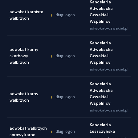
Kancelaria
Adwokacka
adwokat karnista
Czwakiel i
długi ogon
wałbrzych
Wspólnicy
adwokat-czwakiel.pl
Kancelaria
adwokat karny
Adwokacka
skarbowy
Czwakiel i
długi ogon
wałbrzych
Wspólnicy
adwokat-czwakiel.pl
Kancelaria
Adwokacka
adwokat karny
Czwakiel i
długi ogon
wałbrzych
Wspólnicy
adwokat-czwakiel.pl
Kancelaria
adwokat wałbrzych
Leszczyńska
długi ogon
sprawy karne