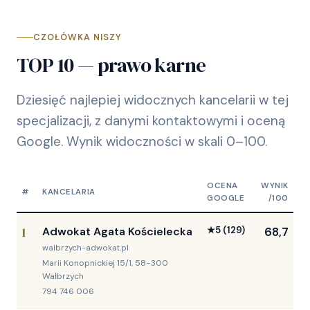
CZOŁÓWKA NISZY
TOP 10 — prawo karne
Dziesięć najlepiej widocznych kancelarii w tej
specjalizacji, z danymi kontaktowymi i oceną
Google. Wynik widoczności w skali 0–100.
OCENA
WYNIK
#
KANCELARIA
GOOGLE
/100
1
Adwokat Agata Kościelecka
★
5
(129)
68,7
walbrzych-adwokat.pl
Marii Konopnickiej 15/1, 58-300
Wałbrzych
794 746 006