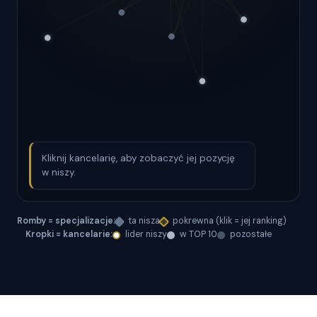
Kliknij kancelarię, aby zobaczyć jej pozycję
w niszy.
Romby = specjalizacje:
ta nisza
pokrewna (klik = jej ranking)
Kropki = kancelarie:
lider niszy
w TOP 10
pozostałe