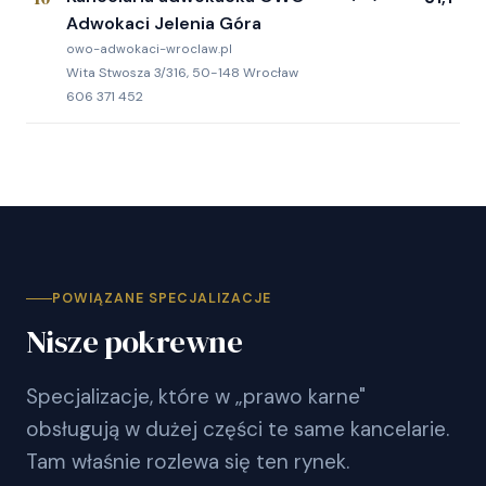
Adwokaci Jelenia Góra
owo-adwokaci-wroclaw.pl
Wita Stwosza 3/316, 50-148 Wrocław
606 371 452
POWIĄZANE SPECJALIZACJE
Nisze pokrewne
Specjalizacje, które w „prawo karne"
obsługują w dużej części te same kancelarie.
Tam właśnie rozlewa się ten rynek.