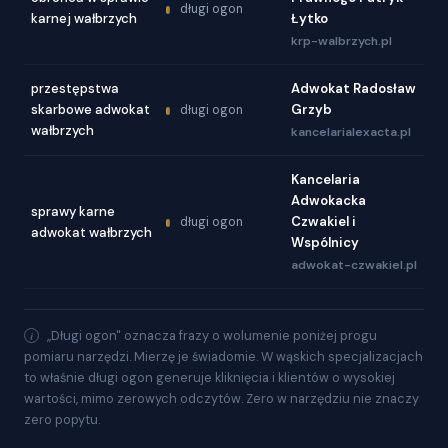
długi ogon
karnej wałbrzych
Łytko
krp-walbrzych.pl
przestępstwa
Adwokat Radosław
skarbowe adwokat
Grzyb
długi ogon
wałbrzych
kancelarialexacta.pl
Kancelaria
Adwokacka
sprawy karne
Czwakiel i
długi ogon
adwokat wałbrzych
Wspólnicy
adwokat-czwakiel.pl
„Długi ogon" oznacza frazy o wolumenie poniżej progu
pomiaru narzędzi. Mierzę je świadomie. W wąskich specjalizacjach
to właśnie długi ogon generuje kliknięcia i klientów o wysokiej
wartości, mimo zerowych odczytów. Zero w narzędziu nie znaczy
zero popytu.