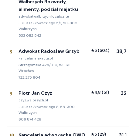
Walbrzych Rozwody,
alimenty, podzial majatku
adwokatwalbrzych.localo.site
Juliusza Słowackiego 5/1, 58-300
Wałbrzych
533 082 542
8
Adwokat Radosław Grzyb
★
5
(504)
38,7
kancelarialexacta.pl
Strzegomska 42b/3.10, 53-611
Wrocław
722 275 604
9
Piotr Jan Czyż
★
4,8
(51)
32
czyz.walbrzych.pl
Juliusza Słowackiego 8, 58-300
Wałbrzych
606 874 428
10
Kancelaria adwokacka OWO
★
5
(29)
31,1