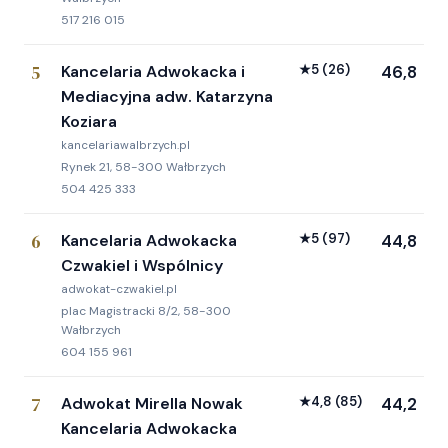
517 216 015
5
Kancelaria Adwokacka i
★
5
(26)
46,8
Mediacyjna adw. Katarzyna
Koziara
kancelariawalbrzych.pl
Rynek 21, 58-300 Wałbrzych
504 425 333
6
Kancelaria Adwokacka
★
5
(97)
44,8
Czwakiel i Wspólnicy
adwokat-czwakiel.pl
plac Magistracki 8/2, 58-300
Wałbrzych
604 155 961
7
Adwokat Mirella Nowak
★
4,8
(85)
44,2
Kancelaria Adwokacka