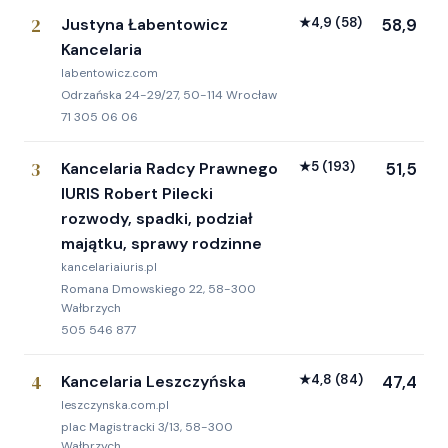
2
Justyna Łabentowicz
★
4,9
(58)
58,9
Kancelaria
labentowicz.com
Odrzańska 24-29/27, 50-114 Wrocław
71 305 06 06
3
Kancelaria Radcy Prawnego
★
5
(193)
51,5
IURIS Robert Pilecki
rozwody, spadki, podział
majątku, sprawy rodzinne
kancelariaiuris.pl
Romana Dmowskiego 22, 58-300
Wałbrzych
505 546 877
4
Kancelaria Leszczyńska
★
4,8
(84)
47,4
leszczynska.com.pl
plac Magistracki 3/13, 58-300
Wałbrzych