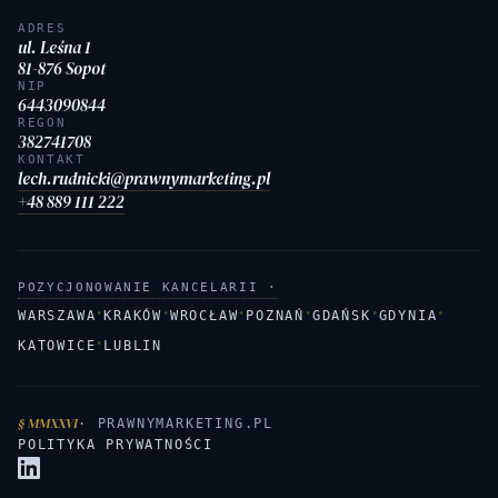
ADRES
ul. Leśna 1
81-876 Sopot
NIP
6443090844
REGON
382741708
KONTAKT
lech.rudnicki@prawnymarketing.pl
+48 889 111 222
POZYCJONOWANIE KANCELARII ·
·
·
·
·
·
·
WARSZAWA
KRAKÓW
WROCŁAW
POZNAŃ
GDAŃSK
GDYNIA
·
KATOWICE
LUBLIN
§ MMXXVI
· PRAWNYMARKETING.PL
POLITYKA PRYWATNOŚCI