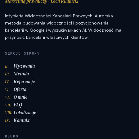
Marketing prawniczy
· Lech Rudnicki
Inżynieria Widoczności Kancelarii Prawnych. Autorska
metoda budowania widoczności i pozycjonowania
kancelarii w Google i wyszukiwarkach AI. Widoczność ma
przynosić kancelarii właściwych klientów.
SEKCJE STRONY
Wyzwania
II.
Metoda
III.
Referencje
IV.
Oferta
V.
O mnie
VI.
FAQ
VII.
Lokalizacje
VIII.
Kontakt
IX.
BIURO