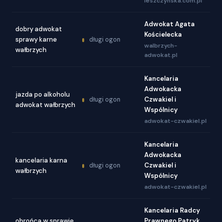
leszczynska.com.pl
Adwokat Agata
dobry adwokat
Kościelecka
sprawy karne
długi ogon
walbrzych-
wałbrzych
adwokat.pl
Kancelaria
Adwokacka
jazda po alkoholu
Czwakiel i
długi ogon
adwokat wałbrzych
Wspólnicy
adwokat-czwakiel.pl
Kancelaria
Adwokacka
kancelaria karna
Czwakiel i
długi ogon
wałbrzych
Wspólnicy
adwokat-czwakiel.pl
Kancelaria Radcy
obrońca w sprawie
Prawnego Patryk