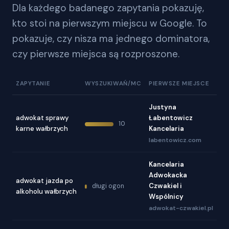
Dla każdego badanego zapytania pokazuję,
kto stoi na pierwszym miejscu w Google. To
pokazuje, czy nisza ma jednego dominatora,
czy pierwsze miejsca są rozproszone.
ZAPYTANIE
WYSZUKIWAŃ/MC
PIERWSZE MIEJSCE
Justyna
adwokat sprawy
Łabentowicz
10
karne wałbrzych
Kancelaria
labentowicz.com
Kancelaria
Adwokacka
adwokat jazda po
Czwakiel i
długi ogon
alkoholu wałbrzych
Wspólnicy
adwokat-czwakiel.pl