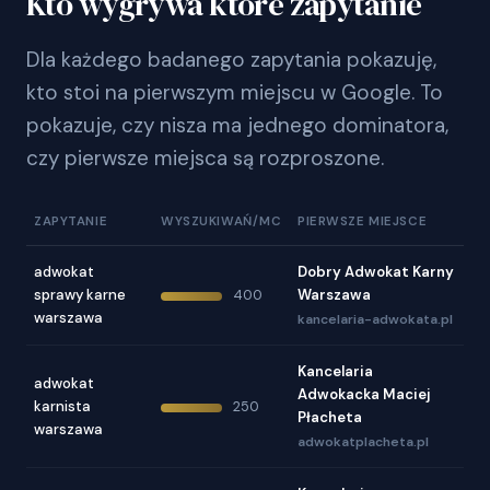
Kto wygrywa które zapytanie
Dla każdego badanego zapytania pokazuję,
kto stoi na pierwszym miejscu w Google. To
pokazuje, czy nisza ma jednego dominatora,
czy pierwsze miejsca są rozproszone.
ZAPYTANIE
WYSZUKIWAŃ/MC
PIERWSZE MIEJSCE
adwokat
Dobry Adwokat Karny
sprawy karne
Warszawa
400
warszawa
kancelaria-adwokata.pl
Kancelaria
adwokat
Adwokacka Maciej
karnista
250
Płacheta
warszawa
adwokatplacheta.pl