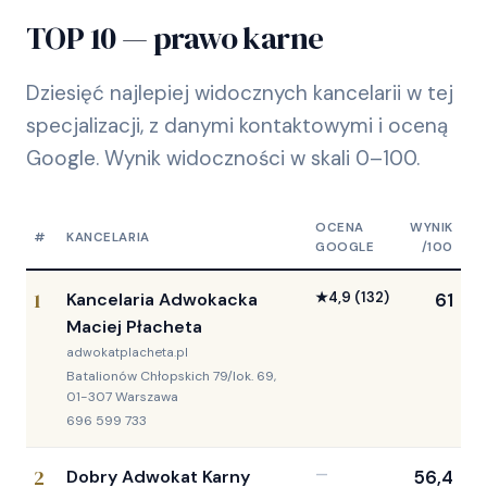
TOP 10 — prawo karne
Dziesięć najlepiej widocznych kancelarii w tej
specjalizacji, z danymi kontaktowymi i oceną
Google. Wynik widoczności w skali 0–100.
OCENA
WYNIK
#
KANCELARIA
GOOGLE
/100
1
Kancelaria Adwokacka
★
4,9
(132)
61
Maciej Płacheta
adwokatplacheta.pl
Batalionów Chłopskich 79/lok. 69,
01-307 Warszawa
696 599 733
2
Dobry Adwokat Karny
—
56,4