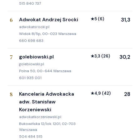
515 840 737
6
Adwokat Andrzej Srocki
★
5
(6)
31,3
adwokatsrocki.pl
Widok 8/5p, 00-023 Warszawa
660 698 683
7
golebiowski.pl
★
3,3
(26)
30,2
golebiowski.pl
Polna 50, 00-644 Warszawa
601 935 001
8
Kancelaria Adwokacka
★
4,9
(42)
28
adw. Stanisław
Korzeniewski
adwokatkorzeniewski.pl
Bukowińska 12/lok. 1201, 02-703
Warszawa
504 484 515