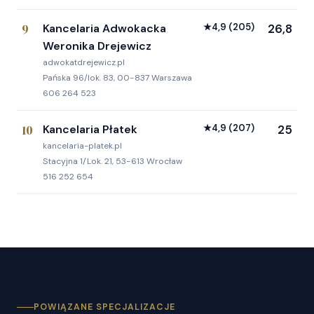
9
Kancelaria Adwokacka
★
4,9
(205)
26,8
Weronika Drejewicz
adwokatdrejewicz.pl
Pańska 96/lok. 83, 00-837 Warszawa
606 264 523
10
Kancelaria Płatek
★
4,9
(207)
25
kancelaria-platek.pl
Stacyjna 1/Lok. 21, 53-613 Wrocław
516 252 654
POWIĄZANE SPECJALIZACJE