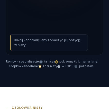
Kliknij kancelarię, aby zobaczyć jej pozycję
w niszy.
Romby = specjalizacje:
ta nisza
pokrewna (klik = jej ranking)
Kropki = kancelarie:
lider niszy
w TOP 10
pozostałe
CZOŁÓWKA NISZY