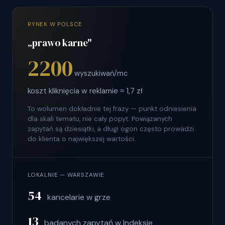
RYNEK W POLSCE
„prawo karne"
2200
wyszukiwań/mc
koszt kliknięcia w reklamie ≈ 1,7 zł
To wolumen dokładnie tej frazy — punkt odniesienia
dla skali tematu, nie cały popyt. Powiązanych
zapytań są dziesiątki, a długi ogon często prowadzi
do klienta o największej wartości.
LOKALNIE — WARSZAWIE
54
kancelarie w grze
13
badanych zapytań w Indeksie