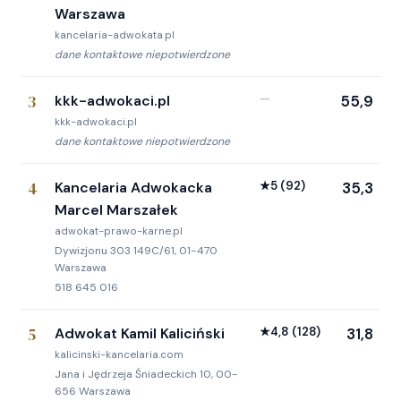
Warszawa
kancelaria-adwokata.pl
dane kontaktowe niepotwierdzone
3
kkk-adwokaci.pl
—
55,9
kkk-adwokaci.pl
dane kontaktowe niepotwierdzone
4
Kancelaria Adwokacka
★
5
(92)
35,3
Marcel Marszałek
adwokat-prawo-karne.pl
Dywizjonu 303 149C/61, 01-470
Warszawa
518 645 016
5
Adwokat Kamil Kaliciński
★
4,8
(128)
31,8
kalicinski-kancelaria.com
Jana i Jędrzeja Śniadeckich 10, 00-
656 Warszawa