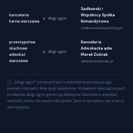
Sadkowski i
kancelaria
Wspólnicy Spółka
długi ogon
karna warszawa
Komandytowa
sadkowskiiwspolnicy.pl
przestępstwa
Kancelaria
skarbowe
Adwokacka adw.
długi ogon
adwokat
Marek Dulniak
warszawa
adwokatdulniak.pl
„Długi ogon" oznacza frazy o wolumenie poniżej progu
pomiaru narzędzi. Mierzę je świadomie. W wąskich specjalizacjach
to właśnie długi ogon generuje kliknięcia i klientów o wysokiej
wartości, mimo zerowych odczytów. Zero w narzędziu nie znaczy
zero popytu.