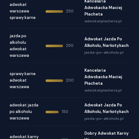
Kancelaria
adwokat
Adwokacka Maciej
warszawa
250
Płacheta
sprawy karne
adwokatplacheta.pl
jazda po
Adwokat Jazda Po
alkoholu
Alkoholu, Narkotykach
250
adwokat
jazda-po-alkoholu.pl
warszawa
Kancelaria
sprawy karne
Adwokacka Maciej
adwokat
200
Płacheta
warszawa
adwokatplacheta.pl
adwokat jazda
Adwokat Jazda Po
po alkoholu
Alkoholu, Narkotykach
150
warszawa
jazda-po-alkoholu.pl
Dobry Adwokat Karny
adwokat karny