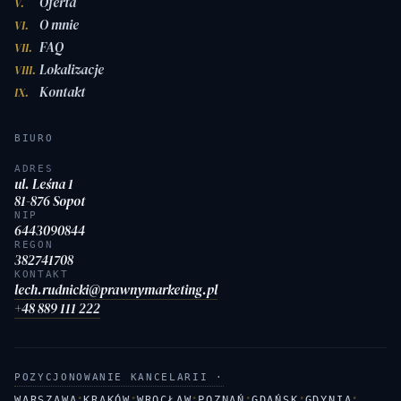
Oferta
V.
O mnie
VI.
FAQ
VII.
Lokalizacje
VIII.
Kontakt
IX.
BIURO
ADRES
ul. Leśna 1
81-876 Sopot
NIP
6443090844
REGON
382741708
KONTAKT
lech.rudnicki@prawnymarketing.pl
+48 889 111 222
POZYCJONOWANIE KANCELARII ·
·
·
·
·
·
·
WARSZAWA
KRAKÓW
WROCŁAW
POZNAŃ
GDAŃSK
GDYNIA