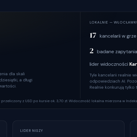
LOKALNIE — WŁOCŁAWK
17
kancelarii w grze
2
badane zapytania
lider widoczności
Ka
nia dla skali
Tyle kancelarii realnie
iesiątki, a długi
odpowiedziach AI. Pozosta
wartości.
Realnie konkurują tylko
szt przeliczony z USD po kursie ok. 3,70 zł. Widoczność lokalna mierzona w Indeks
LIDER NISZY