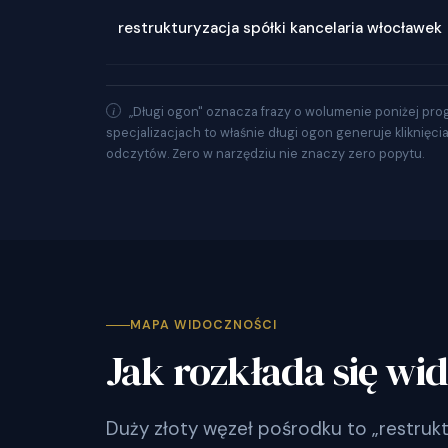
restrukturyzacja spółki kancelaria włocławek
„Długi ogon" oznacza frazy o wolumenie poniżej pro
specjalizacjach to właśnie długi ogon generuje kliknięci
odczytów. Zero w narzędziu nie znaczy zero popytu.
MAPA WIDOCZNOŚCI
Jak rozkłada się wi
Duży złoty węzeł pośrodku to „restruk