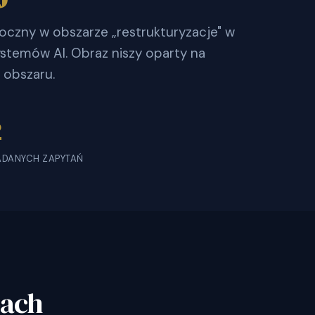
doczny w obszarze „restrukturyzacje" w
stemów AI. Obraz niszy oparty na
 obszaru.
2
ADANYCH ZAPYTAŃ
bach