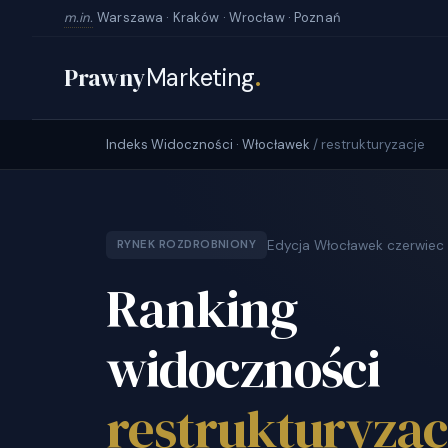
m.in.
Warszawa · Kraków · Wrocław · Poznań
Prawny
Marketing
.
Indeks Widoczności · Włocławek
/ restrukturyzacje
Edycja Włocławek czerwiec
RYNEK ROZDROBNIONY
Ranking
widoczności
restrukturyzac