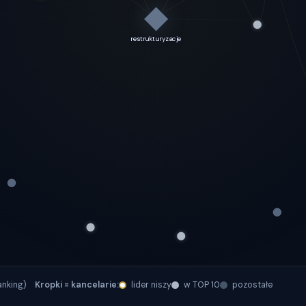
ranking)
Kropki = kancelarie:
lider niszy
w TOP 10
pozostałe