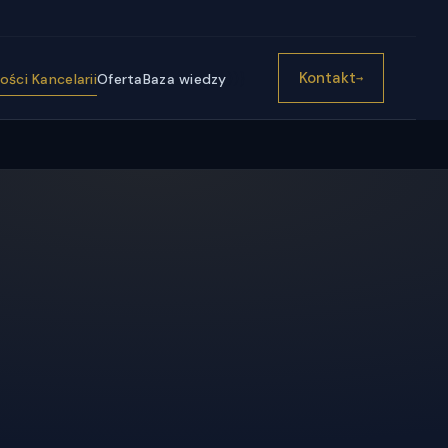
))}
Kontakt
ści Kancelarii
Oferta
Baza wiedzy
→