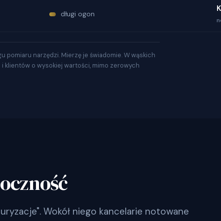
K
długi ogon
n
gu pomiaru narzędzi. Mierzę je świadomie. W wąskich
a i klientów o wysokiej wartości, mimo zerowych
doczność
turyzacje". Wokół niego kancelarie notowane