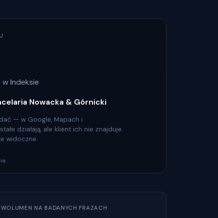
U
 w Indeksie
ncelaria Nowacka & Górnicki
 widać — w Google, Mapach i
łe działają, ale klient ich nie znajduje.
 te widoczne.
ie.
WOLUMEN NA BADANYCH FRAZACH