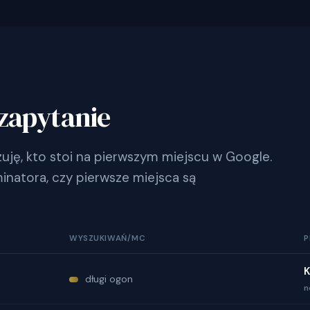
zapytanie
ję, kto stoi na pierwszym miejscu w Google.
inatora, czy pierwsze miejsca są
WYSZUKIWAŃ/MC
P
K
długi ogon
n