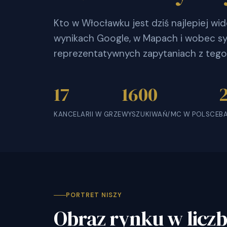
Kto w Włocławku jest dziś najlepiej wi
wynikach Google, w Mapach i wobec sy
reprezentatywnych zapytaniach z tego
17
1600
KANCELARII W GRZE
WYSZUKIWAŃ/MC W POLSCE
B
PORTRET NISZY
Obraz rynku w licz