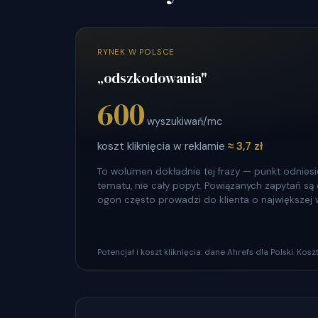
RYNEK W POLSCE
„odszkodowania"
600
wyszukiwań/mc
koszt kliknięcia w reklamie
≈ 3,7 zł
To wolumen dokładnie tej frazy — punkt odniesie
tematu, nie cały popyt. Powiązanych zapytań są dz
ogon często prowadzi do klienta o największej 
Potencjał i koszt kliknięcia: dane Ahrefs dla Polski. Ko