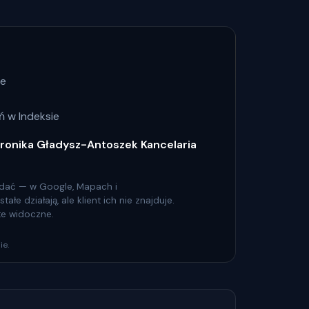
ze
 w Indeksie
ronika Gładysz-Antoszek Kancelaria
 widać — w Google, Mapach i
łe działają, ale klient ich nie znajduje.
 te widoczne.
ie.