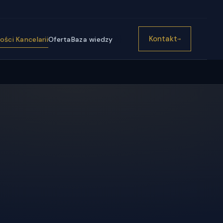
))}
Kontakt
ści Kancelarii
Oferta
Baza wiedzy
→