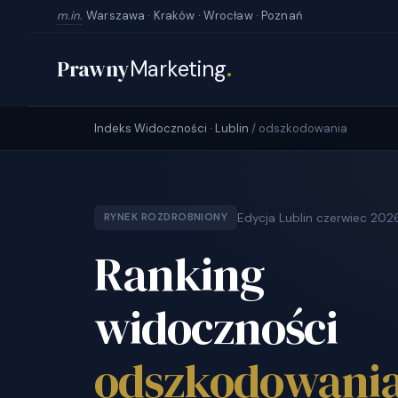
m.in.
Warszawa · Kraków · Wrocław · Poznań
Prawny
Marketing
.
Indeks Widoczności · Lublin
/ odszkodowania
Edycja Lublin czerwiec 202
RYNEK ROZDROBNIONY
Ranking
widoczności
odszkodowani