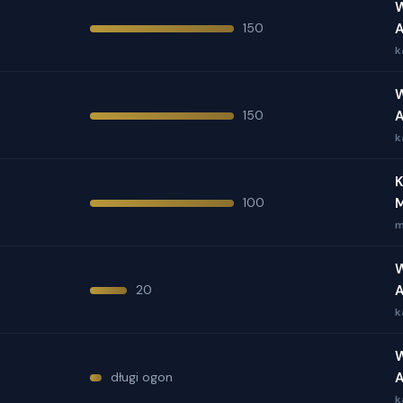
W
150
k
W
150
k
K
100
M
m
W
20
k
W
długi ogon
k