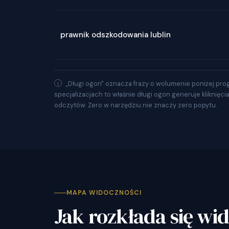
prawnik odszkodowania lublin
„Długi ogon" oznacza frazy o wolumenie poniżej pro
specjalizacjach to właśnie długi ogon generuje kliknięci
odczytów. Zero w narzędziu nie znaczy zero popytu.
MAPA WIDOCZNOŚCI
Jak rozkłada się wi