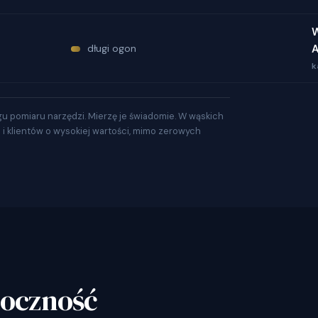
W
długi ogon
k
gu pomiaru narzędzi. Mierzę je świadomie. W wąskich
a i klientów o wysokiej wartości, mimo zerowych
doczność