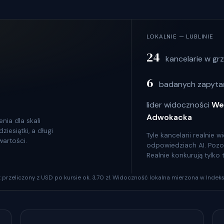
LOKALNIE — LUBLINIE
24
kancelarie w gr
6
badanych zapytań
lider widoczności
We
Adwokacka
nia dla skali
iesiątki, a długi
Tyle kancelarii realnie
wartości.
odpowiedziach AI. Pozosta
Realnie konkurują tylko
szt przeliczony z USD po kursie ok. 3,70 zł. Widoczność lokalna mierzona w Indeks