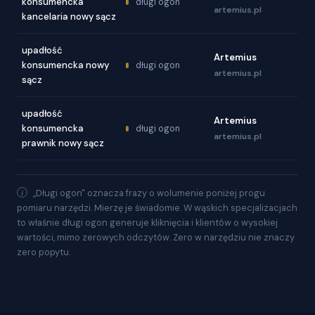
konsumencka
długi ogon
artemius.pl
kancelaria nowy sącz
upadłość
Artemius
konsumencka nowy
długi ogon
artemius.pl
sącz
upadłość
Artemius
konsumencka
długi ogon
artemius.pl
prawnik nowy sącz
„Długi ogon" oznacza frazy o wolumenie poniżej progu
pomiaru narzędzi. Mierzę je świadomie. W wąskich specjalizacjach
to właśnie długi ogon generuje kliknięcia i klientów o wysokiej
wartości, mimo zerowych odczytów. Zero w narzędziu nie znaczy
zero popytu.