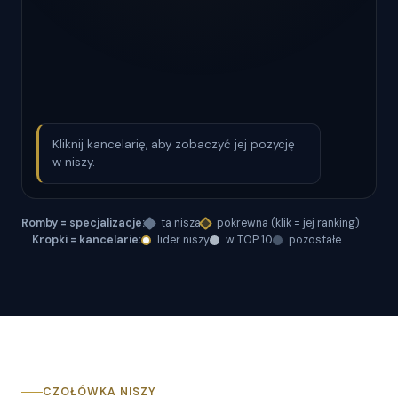
Kliknij kancelarię, aby zobaczyć jej pozycję
w niszy.
Romby = specjalizacje:
ta nisza
pokrewna (klik = jej ranking)
Kropki = kancelarie:
lider niszy
w TOP 10
pozostałe
CZOŁÓWKA NISZY