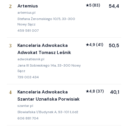
2
Artemius
★
5
(83)
54,4
artemius.pl
Stefana Żeromskiego 10/5, 33-300
Nowy Sącz
459 581 007
3
Kancelaria Adwokacka
★
4,9
(41)
50,5
Adwokat Tomasz Leśnik
adwokatlesnik.pl
Jana III Sobieskiego 14a, 33-300 Nowy
Sącz
739 003 434
4
Kancelaria Adwokacka
★
4,8
(37)
40,1
Szantar Uznańska Porwisiak
szantar.pl
Słowiańska 1/Budynek A, 93-101 Łódź
606 881 704