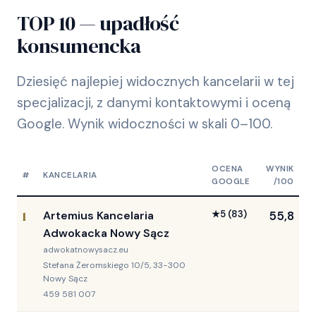
TOP 10 — upadłość
konsumencka
Dziesięć najlepiej widocznych kancelarii w tej
specjalizacji, z danymi kontaktowymi i oceną
Google. Wynik widoczności w skali 0–100.
OCENA
WYNIK
#
KANCELARIA
GOOGLE
/100
1
Artemius Kancelaria
★
5
(83)
55,8
Adwokacka Nowy Sącz
adwokatnowysacz.eu
Stefana Żeromskiego 10/5, 33-300
Nowy Sącz
459 581 007