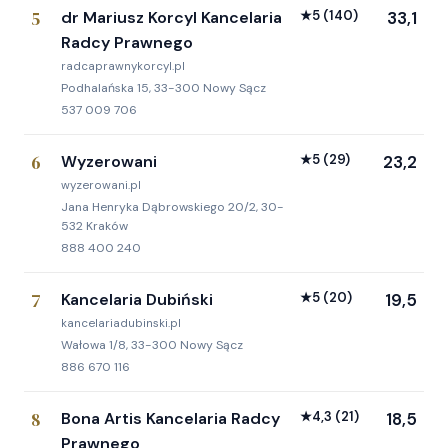
5
dr Mariusz Korcyl Kancelaria
★
5
(140)
33,1
Radcy Prawnego
radcaprawnykorcyl.pl
Podhalańska 15, 33-300 Nowy Sącz
537 009 706
6
Wyzerowani
★
5
(29)
23,2
wyzerowani.pl
Jana Henryka Dąbrowskiego 20/2, 30-
532 Kraków
888 400 240
7
Kancelaria Dubiński
★
5
(20)
19,5
kancelariadubinski.pl
Wałowa 1/8, 33-300 Nowy Sącz
886 670 116
8
Bona Artis Kancelaria Radcy
★
4,3
(21)
18,5
Prawnego