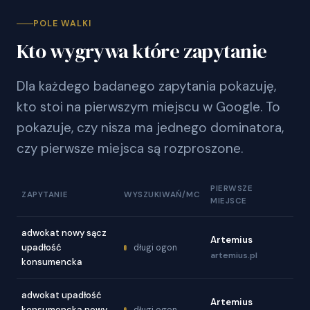
POLE WALKI
Kto wygrywa które zapytanie
Dla każdego badanego zapytania pokazuję,
kto stoi na pierwszym miejscu w Google. To
pokazuje, czy nisza ma jednego dominatora,
czy pierwsze miejsca są rozproszone.
PIERWSZE
ZAPYTANIE
WYSZUKIWAŃ/MC
MIEJSCE
adwokat nowy sącz
Artemius
upadłość
długi ogon
artemius.pl
konsumencka
adwokat upadłość
Artemius
konsumencka nowy
długi ogon