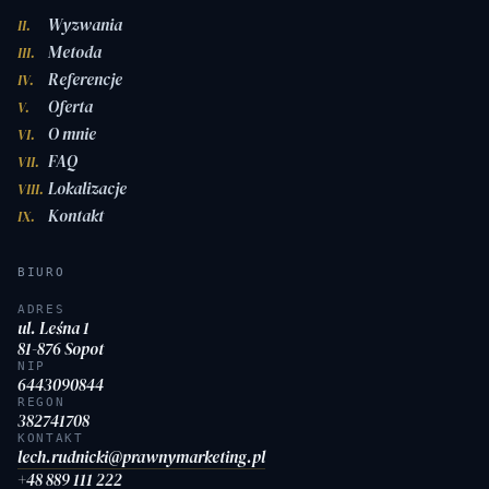
Wyzwania
II.
Metoda
III.
Referencje
IV.
Oferta
V.
O mnie
VI.
FAQ
VII.
Lokalizacje
VIII.
Kontakt
IX.
BIURO
ADRES
ul. Leśna 1
81-876 Sopot
NIP
6443090844
REGON
382741708
KONTAKT
lech.rudnicki@prawnymarketing.pl
+48 889 111 222