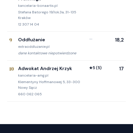
kancelaria-bonaartis.pl
Stefana Batorego 19/lok.3a, 31-135
Kraków
12 307 14 04
9
Oddłużanie
—
18,2
extraoddluzanie.pl
dane kontaktowe niepotwierdzone
10
Adwokat Andrzej Krzyk
★
5
(5)
17
kancelaria-amg.pl
Klementyny Hoffmanowej 5, 33-300
Nowy Sącz
660 062 065